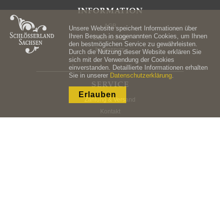
INFORMATION
AGB
Unsere Website speichert Informationen über
Ihren Besuch in sogenannten Cookies, um Ihnen
Datenschutz
den bestmöglichen Service zu gewährleisten.
Impressum
Durch die Nutzung dieser Website erklären Sie
sich mit der Verwendung der Cookies
einverstanden. Detaillierte Informationen erhalten
Sie in unserer
Datenschutzerklärung
.
SERVICE
Erlauben
Zahlung & Versand
Kontakt
KONTO
Mein Konto
Registrieren
Copyright © 2023 Staatliche Schlösser, Burgen und Gärten Sachsen gemeinnützige GmbH