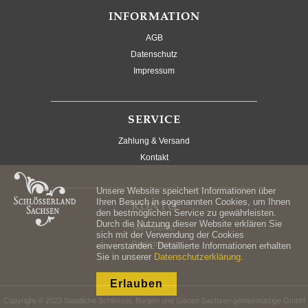
INFORMATION
AGB
Datenschutz
Impressum
SERVICE
Zahlung & Versand
Kontakt
Unsere Website speichert Informationen über
Ihren Besuch in sogenannten Cookies, um Ihnen
KONTO
den bestmöglichen Service zu gewährleisten.
Durch die Nutzung dieser Website erklären Sie
Mein Konto
sich mit der Verwendung der Cookies
Registrieren
einverstanden. Detaillierte Informationen erhalten
Sie in unserer
Datenschutzerklärung
.
Erlauben
Copyright © 2023 Staatliche Schlösser, Burgen und Gärten Sachsen gemeinnützige GmbH