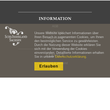
INFORMATION
AGB
Datenschutz
Unsere Website speichert Informationen über
Ihren Besuch in sogenannten Cookies, um Ihnen
Impressum
den bestmöglichen Service zu gewährleisten.
Durch die Nutzung dieser Website erklären Sie
sich mit der Verwendung der Cookies
einverstanden. Detaillierte Informationen erhalten
SERVICE
Sie in unserer
Datenschutzerklärung
.
Zahlung & Versand
Erlauben
Kontakt
KONTO
Mein Konto
Registrieren