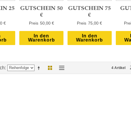
IN 25
GUTSCHEIN 50
GUTSCHEIN 75
GU
€
€
0 €
50,00 €
75,00 €
n
In den
In den
orb
Warenkorb
Warenkorb
Wa
ach
4 Artikel