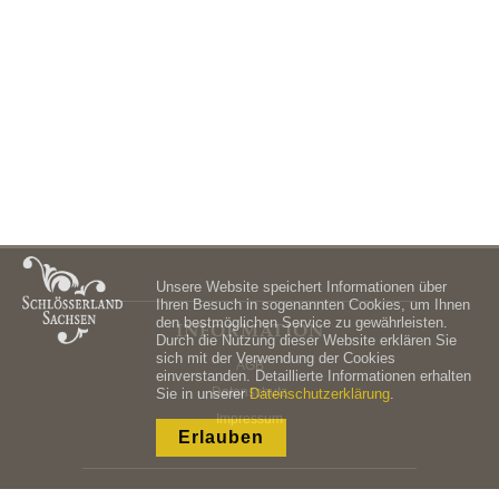
Unsere Website speichert Informationen über
Ihren Besuch in sogenannten Cookies, um Ihnen
den bestmöglichen Service zu gewährleisten.
INFORMATION
Durch die Nutzung dieser Website erklären Sie
sich mit der Verwendung der Cookies
AGB
einverstanden. Detaillierte Informationen erhalten
Datenschutz
Sie in unserer
Datenschutzerklärung
.
Impressum
Erlauben
SERVICE