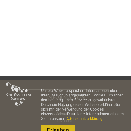
Unsere Website speichert Informationen über
Ihren Besuch in sogenannten Cookies, um Ihnen
INFORMATION
den bestmöglichen Service zu gewährleisten.
Durch die Nutzung dieser Website erklären Sie
AGB
sich mit der Verwendung der Cookies
Datenschutz
einverstanden. Detaillierte Informationen erhalten
Sie in unserer
Datenschutzerklärung
.
Impressum
Erlauben